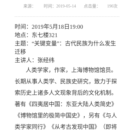
来源：
时间：2019-05-14
点击量：
190
次
时间：
2019
年
5
月
18
日
19:00
地点：
东七楼
321
主题：
“关键变量”：古代民族为什么发生
迁移
主讲人：
张经纬
人类学家，作家，上海博物馆馆员。
长期从事人类学、民族史研究，致力于探
索历史上诸多人文现象背后的文化机制。
著有《四夷居中国：东亚大陆人类简史》
《博物馆里的极简中国史》，另有《与人
类学家同行》《从考古发现中国》（即将