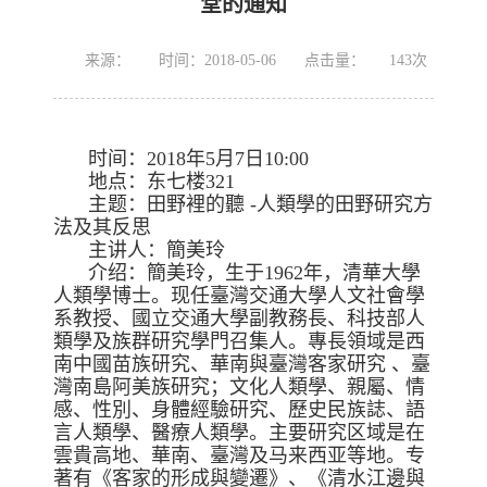
堂的通知
来源：
时间：2018-05-06
点击量：
143
次
时间：2018年5月7日10:00
地点：东七楼321
主题：田野裡的聽 -人類學的田野研究方
法及其反思
主讲人：簡美玲
介绍：簡美玲，生于1962年，清華大學
人類學博士。现任臺灣交通大學人文社會學
系教授、國立交通大學副教務長、科技部人
類學及族群研究學門召集人。專長領域是西
南中國苗族研究、華南與臺灣客家研究 、臺
灣南島阿美族研究；文化人類學、親屬、情
感、性別、身體經驗研究、歷史民族誌、語
言人類學、醫療人類學。主要研究区域是在
雲貴高地、華南、臺灣及马来西亚等地。专
著有《客家的形成與變遷》、《清水江邊與