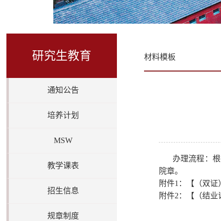
研究生教育
材料模板
通知公告
培养计划
MSW
办理流程：根
教学课表
院章。
附件
1：【（双证
招生信息
附件
2：【
（结业
规章制度