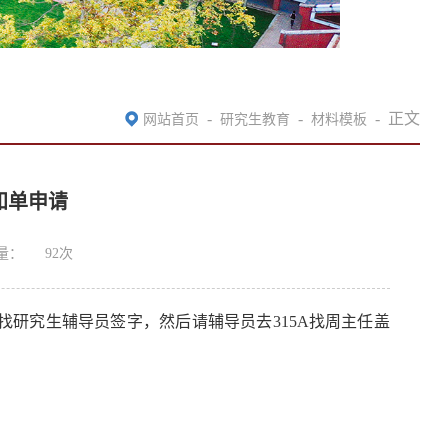
-
-
-
正文
网站首页
研究生教育
材料模板
知单申请
量：
92
次
室找
研究生
辅导员签字，然后
请辅导员去
315A
找
周主任盖